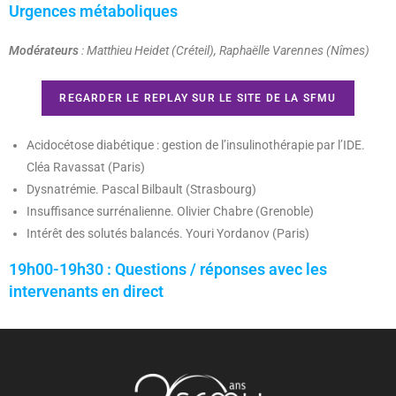
Urgences métaboliques
Modérateurs
: Matthieu Heidet (Créteil), Raphaëlle Varennes (Nîmes)
REGARDER LE REPLAY SUR LE SITE DE LA SFMU
Acidocétose diabétique : gestion de l’insulinothérapie par l’IDE.
Cléa Ravassat (Paris)
Dysnatrémie. Pascal Bilbault (Strasbourg)
Insuffisance surrénalienne. Olivier Chabre (Grenoble)
Intérêt des solutés balancés. Youri Yordanov (Paris)
19h00-19h30
: Questions / réponses avec les
intervenants en direct