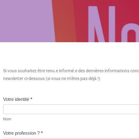
Si vous souhaitez être tenu.e informé.e des dernières informations co
newsletter ci-dessous (si vous ne m’êtes pas déjà !)
Inscription
Votre identité
*
à
Nom
la
Nom
newsletter
Votre profession ?
*